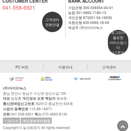
CUSTOMER CENTER
BANK ACCOUNT
041-558-6921
기업은행 305-039354-04-01
농협 351-0663-7180-13
국민은행 873201-04-19030
고객센터
외환은행 630-0060-18-09
전화연결
예금주 (주)아이리녹스
로그인이
필요한
서비스입니
다
1:1문의
PC 버전
이용안내
고객센터
(주)아이리녹스
충남 천안시 동남구 수신면 장산서길 155
대표
엄정훈
개인정보 보호 책임자
현세준
통신판매업신고번호
제2012-충남천안-434호
사업자 등록번호
113-86-16971
전화
041-558-6921
팩스
070-4850-8130
이용약관
개인정보처리방침
Copyright © 실크화장지 All rights reserved.