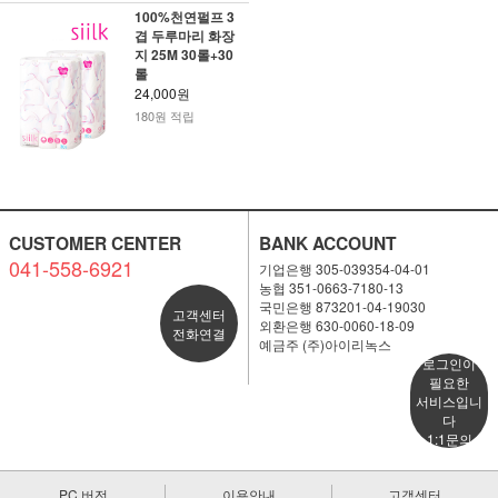
100%천연펄프 3
겹 두루마리 화장
지 25M 30롤+30
롤
24,000원
180원 적립
CUSTOMER CENTER
BANK ACCOUNT
041-558-6921
기업은행 305-039354-04-01
농협 351-0663-7180-13
국민은행 873201-04-19030
고객센터
외환은행 630-0060-18-09
전화연결
예금주 (주)아이리녹스
로그인이
필요한
서비스입니
다
1:1문의
PC 버전
이용안내
고객센터