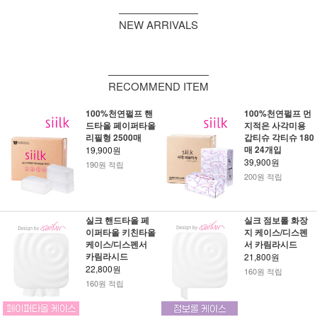
NEW ARRIVALS
RECOMMEND ITEM
100%천연펄프 핸
100%천연펄프 먼
드타올 페이퍼타올
지적은 사각미용
리필형 2500매
갑티슈 각티슈 180
매 24개입
19,900원
39,900원
190원 적립
200원 적립
실크 핸드타올 페
실크 점보롤 화장
이퍼타올 키친타올
지 케이스/디스펜
케이스/디스펜서
서 카림라시드
카림라시드
21,800원
22,800원
160원 적립
160원 적립